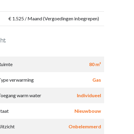
€ 1.525 / Maand (Vergoedingen inbegrepen)
ht
Ruimte
80 m²
Type verwarming
Gas
Toegang warm water
Individueel
Staat
Nieuwbouw
Uitzicht
Onbelemmerd