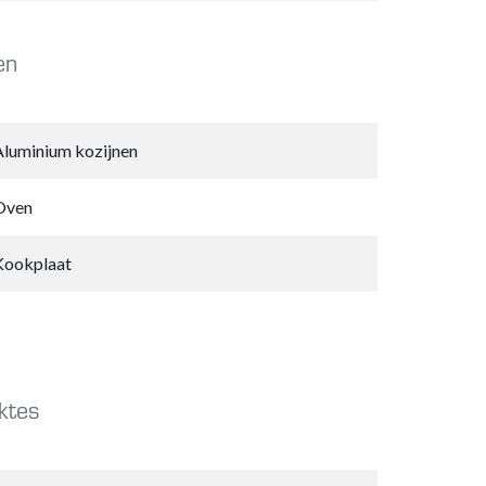
en
Aluminium kozijnen
Oven
Kookplaat
ktes